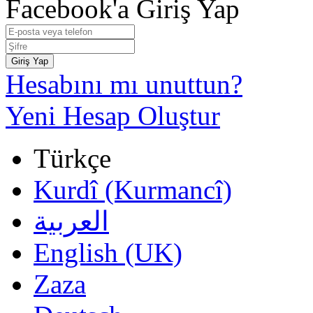
Facebook'a Giriş Yap
Giriş Yap
Hesabını mı unuttun?
Yeni Hesap Oluştur
Türkçe
Kurdî (Kurmancî)
العربية
English (UK)
Zaza