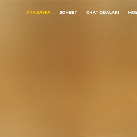
ANA SAYFA
SOHBET
CHAT ODALARI
MOB