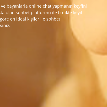
 ve bayanlarla online chat yapmanın keyfini
ta olan sohbet platformu ile birlikte keyif
 göre en ideal kişiler ile sohbet
siniz.