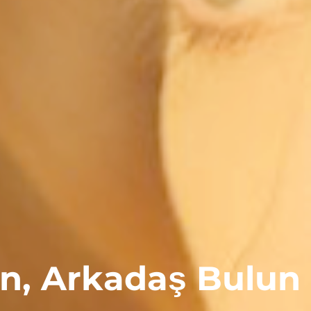
ın, Arkadaş Bulun